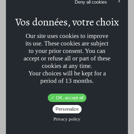
X
Deny all cookies
de Karité, huile de Jojoba et minéraux issus de la roche
(coloration naturelle de nos savons).
LES INGRÉDIENTS :
Our site uses cookies to improve
its use. These cookies are subject
to your prior consent. You can
Sodium Palmate*, Sodium Cocoate*, Aqua, Glycerin, Sodium
accept or refuse all or part of these
Chloride, Butyrospermum, Parkii Butter,* Simmondsia, Chinensis
cookies at any time.
Seed Oil*, Parfum Agrumes, Citral**, Limonène, Linalool**,
Your choices will be kept for a
CI77491, tetrasodium glutamate diacetate
period of 13 months.
*Issu de l’agriculture Biologique
OK, accept all
**Composant présent naturellement dans l’extrait de parfum
Personalize
Privacy policy
LIVRAISON