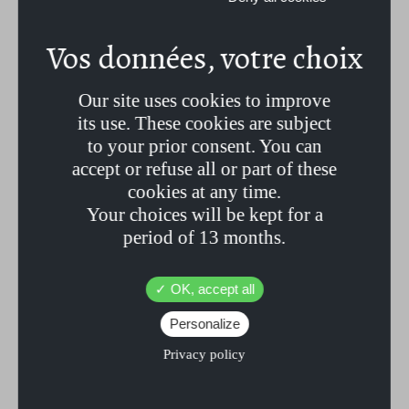
naturelle de nos savons).
LES INGRÉDIENTS :
Our site uses cookies to improve
its use. These cookies are subject
to your prior consent. You can
Sodium Palmate*, Sodium Cocoate*, Aqua, Glycerin, Sodium
Chloride, Butyrospermum, Parkii Butter,* Simmondsia, Chinensis
accept or refuse all or part of these
Seed Oil*, Fragrance Cerise-Patchouli, CI12490, CI77007,
cookies at any time.
tetrasodium glutamate diacetate
Your choices will be kept for a
period of 13 months.
*Issu de l’agriculture Biologique
OK, accept all
**Composant présent naturellement dans l’extrait de parfum
Personalize
Privacy policy
LIVRAISON
Fabriqués en France de manière artisanale,
nos savons