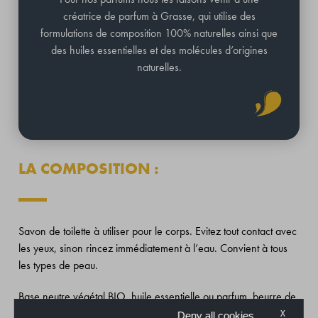
créatrice de parfum à Grasse, qui utilise des
formulations de composition 100% naturelles ainsi que
des huiles essentielles et des molécules d’origines
naturelles.
LA COMPOSITION :
Savon de toilette à utiliser pour le corps. Evitez tout contact avec
les yeux, sinon rincez immédiatement à l’eau. Convient à tous
les types de peau.
Base neutre végétal BIO, huile essentielle ou parfum, beurre de
Karité, huile de Jojoba et minéraux issus de la roche ( coloration
X
Deny all cookies