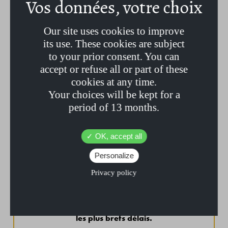
Our site uses cookies to improve
Sodium Palmate*, Sodium Cocoate*, Aqua, Glycerin, Sodium
its use. These cookies are subject
Chloride, Butyrospermum, Parkii Butter,* Simmondsia, Chinensis
to your prior consent. You can
Seed Oil*, Parfum Tïare et Monoï, CI 11680 tetrasodium
glutamate diacetate
accept or refuse all or part of these
cookies at any time.
*Issu de l’agriculture Biologique
Your choices will be kept for a
period of 13 months.
OK, accept all
LIVRAISON
Personalize
Fabriqués en France de manière artisanale
, nos
Privacy policy
savons demandent
20 jours de séchage
.
Notre production en continu permet de
vous livrer sous
les plus brefs délais.